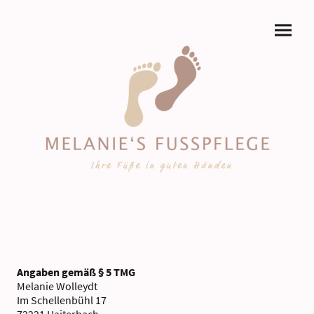
Angaben gemäß § 5 TMG
Melanie Wolleydt
Im Schellenbühl 17
72221 Haiterbach